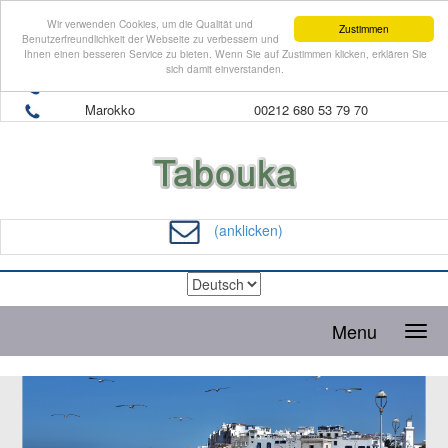
Wir verwenden Cookies, um die Qualität und
Zustimmen
Benutzerfreundlichkeit der Webseite zu verbessern und
Ihnen einen besseren Service zu bieten. Wenn Sie auf Zustimmen klicken, erklären Sie
sich damit einverstanden.
Schweiz
0041 79 208 48 27
Marokko
00212 680 53 79 70
(anklicken)
Menu